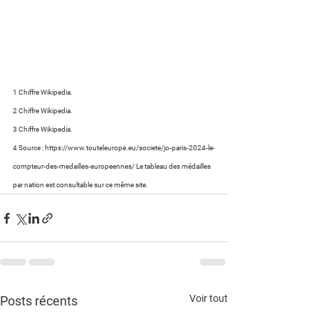
1 Chiffre Wikipedia.
2 Chiffre Wikipedia.
3 Chiffre Wikipedia.
4 Source : https://www.touteleurope.eu/societe/jo-paris-2024-le-
compteur-des-medailles-europeennes/ Le tableau des médailles 
par nation est consultable sur ce même site.
Voir tout
Posts récents