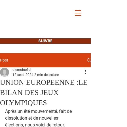
Les Français de
l'Étranger
et l'Europe
SUIVRE
Post
dlemoine1cl
12 sept. 2024
2 min de lecture
UNION EUROPEENNE :LE
BILAN DES JEUX
OLYMPIQUES
Après un été mouvementé, fait de 
dissolution et de nouvelles
élections, nous voici de retour.